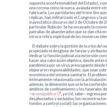
supuesta aconfesionalidad del Estado), y por
una corona como la sueca, avalada entre otr
fabricarla. Los partidarios del triste
Sire
que 
réplicas, han militarizado el Congreso y la po
mayestático discurso del 3 de Octubre de 
particular Rubicón. Se ha socavado la conv
patrullas de abanderados que se dan cita en
otrora retiro espiritual de los monarcas (desd
El debate sobre la gestión de la
crisis del c
propiciado el desglose de tareas y atribuci
dedicar la función judicial a la extorsión c
hacer una valoración objetiva, desde antes 
pandémica por un virus preocupante desde ha
depurarse responsabilidades, que sean sobre
económica del sistema sanitario. El problema
íntimamente relacionada con la articulación t
además, la dimensión que se le ha conferido,
ámbitos de confinamiento y los funerales de
—o
semipública
, ya Ud. sabe— ingresa por
desahuciados y excluidos; los reconstructor
fondos a control social); las organizacione