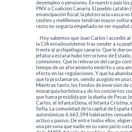
desempleo o pensiones. En nuestro país los 
PNV o Coalición Canaria. El pueblo catalán (y
emancipación fiscal; la plutocracia vasca no
ceutíes y melillenses tendrían mayor soltur
resto no seguiría empeñado en ser español 
Hoy sabemos que Juan Carlos I accedió al 
la CIA estadounidense tras vender a su pueb
frente al archipiélago canario. Que le diero
jefatura estatal hubo terrorismo de Estado.
comisiones. Que le relevaron del cargo contr
tiempo de un aforamiento emérito y una amn
efecto en las regulaciones. Y que ha abandon
que lo proclamaron, siendo acogido en una d
Mientras tanto, los fondos de inversión de ca
monarquía borbónica y de los conciertos co
que fuera presidida por la dueña de Pecas (el
Carlos, el Infanta Elena, el Infanta Cristina, 
Sofía. La comunidad de la capital de España 
autonómicas 6.663.394 habitantes censados
activo y pasivo. De entre todos ellos, eligie
una persona que nadie en su sano juicio vo