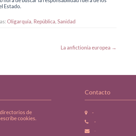
do hora de buscar la responsabilidad fuera de los
el Estado.
tas:
Oligarquía
,
República
,
Sanidad
La anfictionía europea
→
Contacto
 directorios de
-
 escribe cookies.
-
-