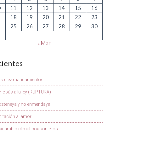
0
11
12
13
14
15
16
7
18
19
20
21
22
23
4
25
26
27
28
29
30
1
« Mar
cientes
os diez mandamientos
l obús a la ley (RUPTURA)
osteneya y no enmendaya
citación al amor
 «cambio climático» son ellos