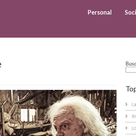
Personal
Soci
e
Bus
To
L
Ar
Lo