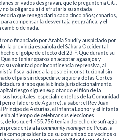
planes privados desgravan, que le pregunten a CiU,
 no la oligarquía) disfrutaría su ansiada
 tendría que renegociarla cada cinco años; canarios,
a para compensar la desventaja geográfica; y el
a cambio de nada.
trono financiado por Arabia Saudí y auspiciado por
lo, la provincia española del Sáhara Occidental
n hecho el golpe de efecto del 23-F. Que durante su
 Que no tenía reparos en aceptar agasajos y
a su voluntad por incontinencia reprensiva, al
istía fiscal
ad hoc
a la postre inconstitucional sin
ado el país sin despedirse siquiera de las Cortes
ictadura árabe que le blinda jurisdiccionalmente.
pital riesgo siguen explotando el filón de la
n sus hospitales, especialmente los de la Comunidad
 perro faldero de Aguirre), a saber: el Rey Juan
el Príncipe de Asturias, el Infanta Leonor y el Infanta
tenía al tiempo de celebrar sus elecciones
, de los que 4.455.756 tenían derecho de sufragio
ron presidenta a la
community manager
de Pecas, a
taría como presidenta de su comunidad de vecinos o