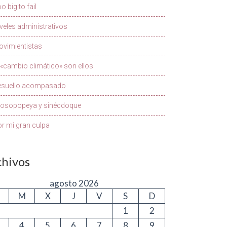
o big to fail
veles administrativos
vimientistas
 «cambio climático» son ellos
esuello acompasado
rosopopeya y sinécdoque
r mi gran culpa
chivos
agosto 2026
M
X
J
V
S
D
1
2
4
5
6
7
8
9