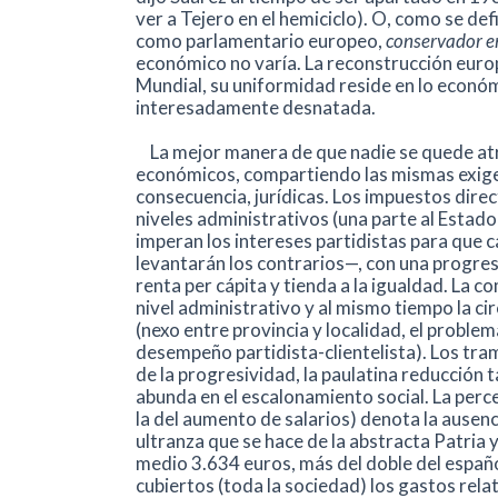
ver a Tejero en el hemiciclo). O, como se de
como parlamentario europeo,
conservador en
económico no varía. La reconstrucción europ
Mundial, su uniformidad reside en lo económ
interesadamente desnatada.
La mejor manera de que nadie se quede atrá
económicos, compartiendo las mismas exigenc
consecuencia, jurídicas. Los impuestos dire
niveles administrativos (una parte al Estado
imperan los intereses partidistas para que ca
levantarán los contrarios—, con una progre
renta per cápita y tienda a la igualdad. La co
nivel administrativo y al mismo tiempo la ci
(nexo entre provincia y localidad, el problema
desempeño partidista-clientelista). Los tr
de la progresividad, la paulatina reducción
abunda en el escalonamiento social. La perc
la del aumento de salarios) denota la ausenc
ultranza que se hace de la abstracta Patria 
medio 3.634 euros, más del doble del españ
cubiertos (toda la sociedad) los gastos rela