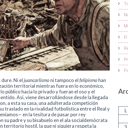
To
Ni
Mo
El
R
P
Po
 dure. Ni el
juancarlismo
ni tampoco el
felipismo
han
zación territorial mientras fuera en lo económico,
Ar
 público hacia lo privado y fueran el oso y el
ntido. Así, viene desarrollándose desde la llegada
on, a esta su casa, una adulterada competición
u traslado en la rivalidad futbolística entre el Real y
L
teníamos— en la tesitura de pasar por rey
 su padre y su bisabuelo en el ala socialdemócrata
territorio hostil, la que ni siquiera respeta la
3