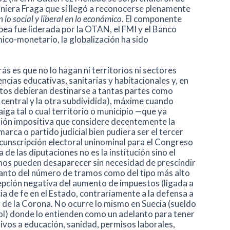
finiera Fraga que sí llegó a reconocerse plenamente
 lo social y liberal en lo económico
. El componente
ea fue liderada por la OTAN, el FMI y el Banco
ico-monetario, la globalización ha sido
s es que no lo hagan ni territorios ni sectores
ias educativas, sanitarias y habitacionales y, en
ctos debieran destinarse a tantas partes como
 central y la otra subdividida), máxime cuando
iga tal o cual territorio o municipio —que ya
sión impositiva que considere decentemente la
marca o partido judicial bien pudiera ser el tercer
rcunscripción electoral uninominal para el Congreso
 de las diputaciones no es la institución sino el
amos pueden desaparecer sin necesidad de prescindir
 tanto del número de tramos como del tipo más alto
epción negativa del aumento de impuestos (ligada a
ia de fe en el Estado, contrariamente a la defensa a
y de la Corona. No ocurre lo mismo en Suecia (sueldo
ol) donde lo entienden como un adelanto para tener
tivos a educación, sanidad, permisos laborales,