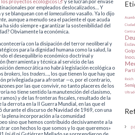
 los proyectos ecológicos
y se lucran por envase
Et
ltinacionales por empleados deslocalizados… Y
 y se blanquean con el
lameculismo
vasallo. Ya lo dijo
Asamb
nte
, aunque a menudo sea el paciente el que acuda
ha sido siempre «garantizar la sostenibilidad del
Ciuda
lidad? Obviamente la económica.
Contra
Deu
ontecería con la disipación del terror neoliberal y
Escla
ratégicos para la dignidad humana como la salud, la
Golp
endo el desequilibrio económico doctrinal y
Inoc
n (herramienta y técnica al servicio de las
Med
nsición democrática no habrá legislación ecológica o
Part
los
brokers
, los
traders
…, los que tienen lo que hay que
ión privilegiada para afrontar —o, por el contrario,
Reich
Semig
ones por las que convivir, no tanto placeres de los
oría no tiene sentido la manutención del clasismo,
Ultra
mos) y de las fronteras fiscales, resultado de la
la derrota en la II Guerra Mundial, en las que el
Re
tó durante el discurso de Navidad de 1969, con una
r la plena incorporación a la comunidad
opeo sino que hemos contribuido decisivamente a la
p
trar con hechos lo que somos y lo que queremos»
1 (ni él ni Gutiérrez Mellado se sorprendieron de