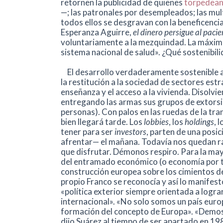
retornen la publicidad de quienes
torpedean
—; las patronales por desempleados; las mu
todos ellos se desgravan con la beneficencia
Esperanza Aguirre,
el dinero persigue al pacie
voluntariamente a la mezquindad. La máxima 
sistema nacional de salud». ¿Qué sostenibi
El desarrollo verdaderamente sostenible ac
la restitución a la sociedad de sectores est
enseñanza y el acceso a la vivienda. Disolvi
entregando las armas sus grupos de extorsió
personas). Con palos en las ruedas de la tra
bien llegará tarde. Los
lobbies
, los
holdings
, 
tener para ser
investors
, parten de una posic
afrentar— el mañana. Todavía nos quedan raz
que disfrutar. Démonos respiro. Para la may
del entramado económico (o economía por tra
construcción europea sobre los cimientos de 
propio Franco se reconocía y así lo manifes
«política exterior siempre orientada a logra
internacional». «No solo somos un país eur
formación del concepto de Europa». «Demos
dijo Suárez al tiempo de ser apartado en 198