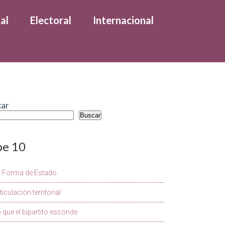
al
Electoral
Internacional
car
Buscar
pe 10
a Forma de Estado
ticulación territorial
 que el bipartito esconde