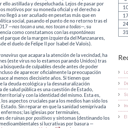
 ello astillada y despeluchada. Lejos de pasar por
1
os motivos por su moneda oficial y el derecho a
no llegó a ser acuñado en pesetas más que en
1
lítica social, pasando el punto de no retorno tras el
2
2017 —
nos tocan a una, nos tocan a todas
—, su
3
ivencia como constatamos con las
espontáneas
 el parque de la margen izquierda del Manzanares,
e el duelo de Felipe II por Isabel de Valois).
oronavirus
que acapara la atención de la vecindad, ha
Re
ones (este virus no lo estamos parando Unidos) tras
on la búsqueda de culpables desde antes de poder
incluso de aparecer oficialmente la preocupación
L
ce al menos diecisiete años. Si tienen que
 la deuda ecológica y la desnaturalización
De
 de salud pública es una cuestión de Estado,
erritorial y con la identidad del mismo. Esta es,
S
 los aspectos cruciales para los medios han sido los
In
 Estado. Sin reparar en que la sanidad semiprivada
 enfermos; las iglesias por terminales,
El
es de ruinas por
positivos
y síntomas (destinando los
s medioambientales sí lucrativas por basura —