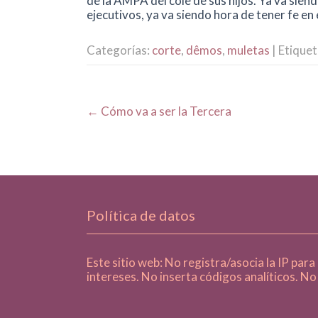
de la AMPA del cole de sus hijos. Ya va sien
ejecutivos, ya va siendo hora de tener fe en 
Categorías:
corte
,
dêmos
,
muletas
| Etique
Post
←
Cómo va a ser la Tercera
navigation
Política de datos
Este sitio web: No registra/asocia la IP para
intereses. No inserta códigos analíticos. No