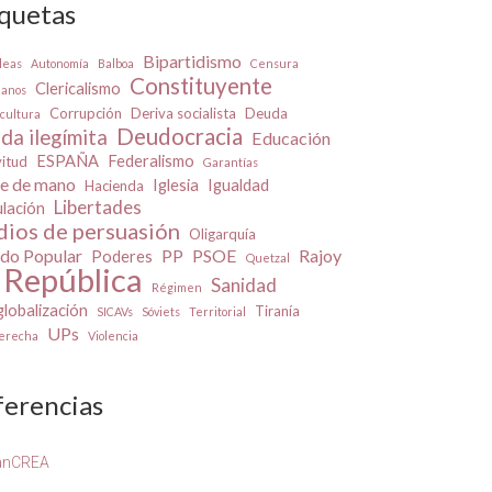
iquetas
Bipartidismo
leas
Autonomía
Balboa
Censura
Constituyente
Clericalismo
danos
Corrupción
Deriva socialista
Deuda
cultura
Deudocracia
da ilegímita
Educación
ESPAÑA
Federalismo
vitud
Garantías
e de mano
Iglesia
Igualdad
Hacienda
Libertades
ulación
ios de persuasión
Oligarquía
ido Popular
PP
PSOE
Rajoy
Poderes
Quetzal
República
Sanidad
Régimen
lobalización
Tiranía
SICAVs
Sóviets
Territorial
UPs
derecha
Violencia
ferencias
anCREA