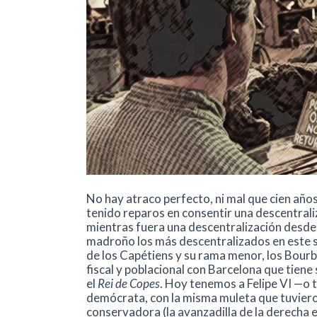
No hay atraco perfecto, ni mal que cien años
tenido reparos en consentir una descentrali
mientras fuera una descentralización desde lo
madroño los más descentralizados en este se
de los Capétiens y su rama menor, los Bourb
fiscal y poblacional con Barcelona que tiene s
el
Rei de Copes
. Hoy tenemos a Felipe VI —o 
demócrata, con la misma muleta que tuvieron
conservadora (la avanzadilla de la derecha en 