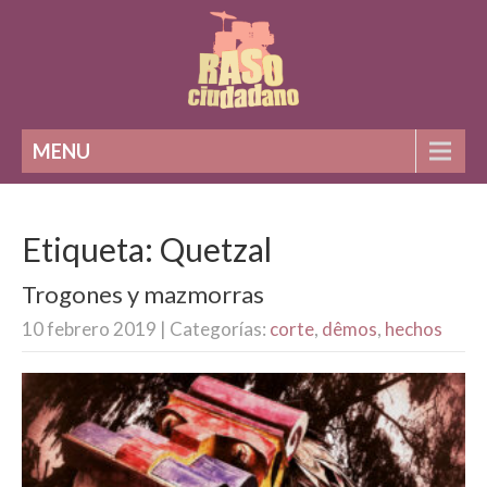
MENU
Etiqueta: Quetzal
Trogones y mazmorras
10 febrero 2019
| Categorías:
corte
,
dêmos
,
hechos