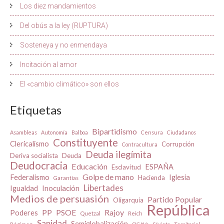
Los diez mandamientos
Del obús a la ley (RUPTURA)
Sosteneya y no enmendaya
Incitación al amor
El «cambio climático» son ellos
Etiquetas
Bipartidismo
Asambleas
Autonomía
Balboa
Censura
Ciudadanos
Constituyente
Clericalismo
Corrupción
Contracultura
Deuda ilegímita
Deriva socialista
Deuda
Deudocracia
Educación
ESPAÑA
Esclavitud
Golpe de mano
Federalismo
Iglesia
Hacienda
Garantías
Libertades
Igualdad
Inoculación
Medios de persuasión
Partido Popular
Oligarquía
República
PP
PSOE
Rajoy
Poderes
Quetzal
Reich
Sanidad
Semiglobalización