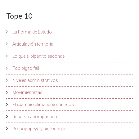
Tope 10
La Forma de Estado
Articulación territorial
Lo que el bipartito esconde
Too big to fail
Niveles administrativos
Movimientistas
El «cambio climático» son ellos
Resuello acompasado
Prosopopeya y sinécdoque