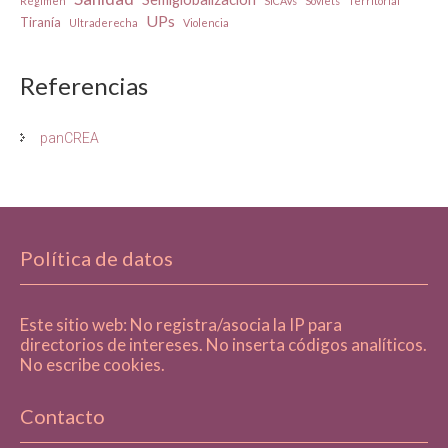
Régimen
SICAVs
Sóviets
Territorial
UPs
Tiranía
Ultraderecha
Violencia
Referencias
panCREA
Política de datos
Este sitio web: No registra/asocia la IP para
directorios de intereses. No inserta códigos analíticos.
No escribe cookies.
Contacto