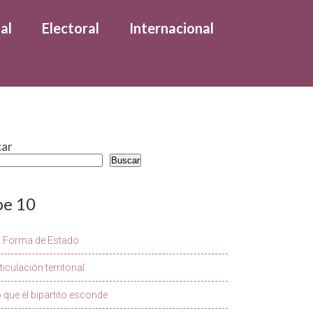
al
Electoral
Internacional
car
Buscar
pe 10
a Forma de Estado
ticulación territorial
 que el bipartito esconde