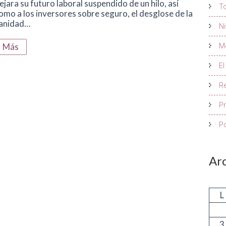
ejara su futuro laboral suspendido de un hilo, así
To
omo a los inversores sobre seguro, el desglose de la
anidad…
Ni
Más
Mo
El
R
P
Po
Ar
L
3