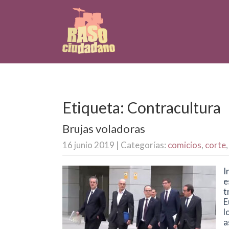
Etiqueta: Contracultura
Brujas voladoras
16 junio 2019
| Categorías:
comicios
,
corte
I
e
t
E
l
a