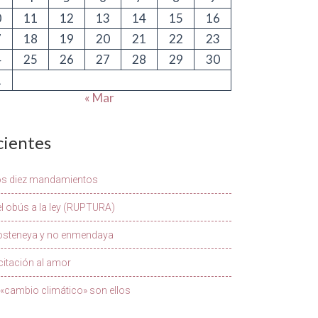
0
11
12
13
14
15
16
7
18
19
20
21
22
23
4
25
26
27
28
29
30
1
« Mar
cientes
os diez mandamientos
l obús a la ley (RUPTURA)
osteneya y no enmendaya
citación al amor
 «cambio climático» son ellos