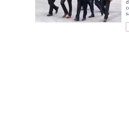
d
c
s