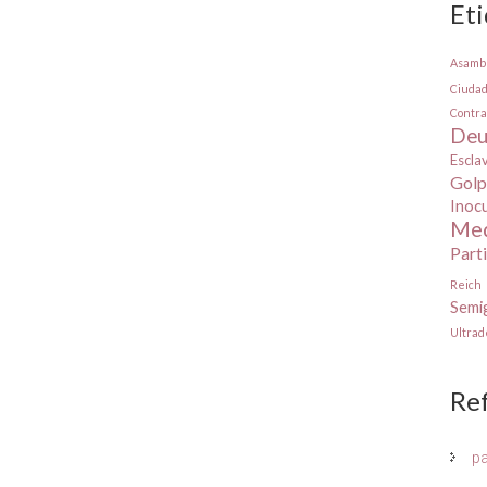
Et
Asamb
Ciuda
Contra
Deu
Escla
Golp
Inoc
Med
Part
Reich
Semig
Ultra
Re
p