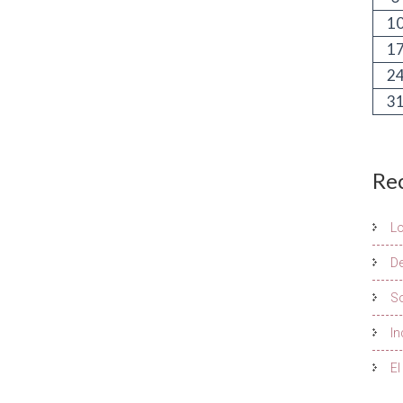
1
1
2
3
Re
L
De
S
In
El