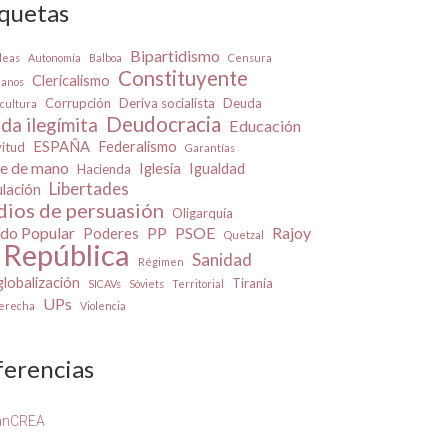
iquetas
Bipartidismo
leas
Autonomía
Balboa
Censura
Constituyente
Clericalismo
danos
Corrupción
Deriva socialista
Deuda
cultura
Deudocracia
da ilegímita
Educación
ESPAÑA
Federalismo
vitud
Garantías
e de mano
Iglesia
Igualdad
Hacienda
Libertades
ulación
ios de persuasión
Oligarquía
ido Popular
PP
PSOE
Rajoy
Poderes
Quetzal
República
Sanidad
Régimen
lobalización
Tiranía
SICAVs
Sóviets
Territorial
UPs
derecha
Violencia
ferencias
anCREA