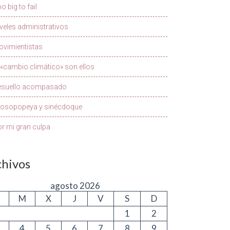
o big to fail
veles administrativos
vimientistas
 «cambio climático» son ellos
esuello acompasado
rosopopeya y sinécdoque
r mi gran culpa
chivos
agosto 2026
M
X
J
V
S
D
1
2
4
5
6
7
8
9