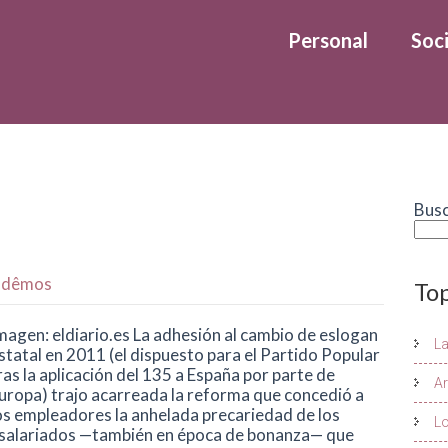
Personal
Soci
Bus
,
dêmos
To
magen: eldiario.es La adhesión al cambio de eslogan
L
statal en 2011 (el dispuesto para el Partido Popular
ras la aplicación del 135 a España por parte de
Ar
uropa) trajo acarreada la reforma que concedió a
os empleadores la anhelada precariedad de los
Lo
salariados —también en época de bonanza— que