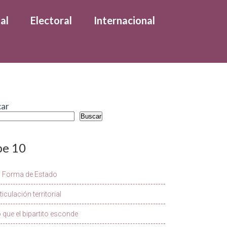
al
Electoral
Internacional
car
Buscar
pe 10
a Forma de Estado
ticulación territorial
 que el bipartito esconde