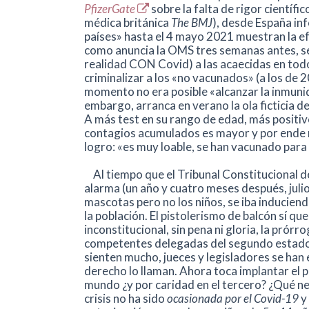
PfizerGate
sobre la falta de rigor científic
médica británica
The BMJ
), desde España in
países» hasta el 4 mayo 2021 muestran la efe
como anuncia la OMS tres semanas antes, se
realidad CON Covid) a las acaecidas en t
criminalizar a los «no vacunados» (a los de 
momento no era posible «alcanzar la inmunid
embargo, arranca en verano la ola ficticia de
A más test en su rango de edad, más positiv
contagios acumulados es mayor y por ende m
logro: «es muy loable, se han vacunado para
Al tiempo que el Tribunal Constitucional d
alarma (un año y cuatro meses después, julio 
mascotas pero no los niños, se iba inducien
la población. El pistolerismo de balcón sí q
inconstitucional, sin pena ni gloria, la pró
competentes delegadas del segundo estado 
sienten mucho, jueces y legisladores se han 
derecho lo llaman. Ahora toca implantar el pa
mundo ¿y por caridad en el tercero? ¿Qué nece
crisis no ha sido
ocasionada por el Covid-19
y 