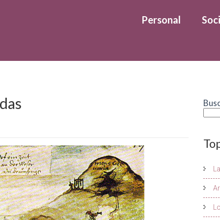
Personal
Soci
idas
Bus
To
L
Ar
Lo