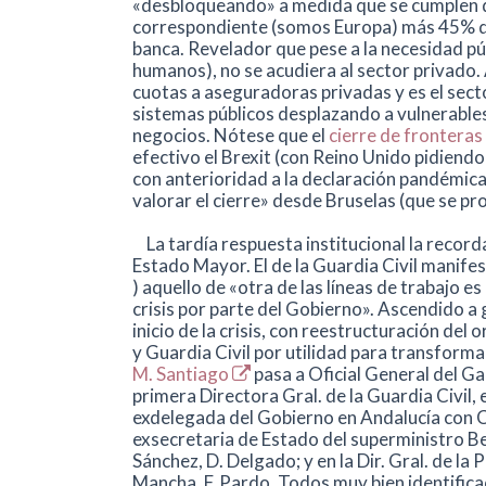
«desbloqueando» a medida que se cumplen di
correspondiente (somos Europa) más 45% de
banca. Revelador que pese a la necesidad pú
humanos), no se acudiera al sector privado. 
cuotas a aseguradoras privadas y es el sect
sistemas públicos desplazando a vulnerables
negocios. Nótese que el
cierre de fronteras
efectivo el Brexit (con Reino Unido pidiendo a
con anterioridad a la declaración pandémica e
valorar el cierre» desde Bruselas (que se pro
La tardía respuesta institucional la record
Estado Mayor. El de la Guardia Civil manifes
) aquello de «otra de las líneas de trabajo es
crisis por parte del Gobierno». Ascendido a g
inicio de la crisis, con reestructuración del
y Guardia Civil por utilidad para transforma
M. Santiago
pasa a Oficial General del G
primera Directora Gral. de la Guardia Civil, 
exdelegada del Gobierno en Andalucía con C
exsecretaria de Estado del superministro Bel
Sánchez, D. Delgado; y en la Dir. Gral. de la 
Mancha, F. Pardo. Todos muy bien identifica