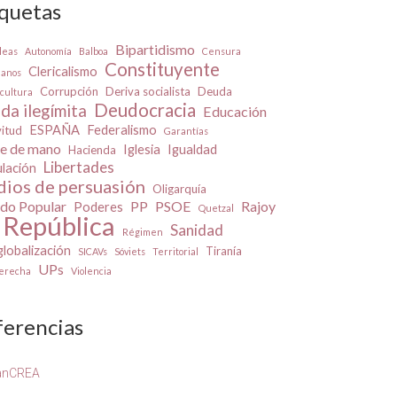
iquetas
Bipartidismo
leas
Autonomía
Balboa
Censura
Constituyente
Clericalismo
danos
Corrupción
Deriva socialista
Deuda
cultura
Deudocracia
da ilegímita
Educación
ESPAÑA
Federalismo
vitud
Garantías
e de mano
Iglesia
Igualdad
Hacienda
Libertades
ulación
ios de persuasión
Oligarquía
ido Popular
PP
PSOE
Rajoy
Poderes
Quetzal
República
Sanidad
Régimen
lobalización
Tiranía
SICAVs
Sóviets
Territorial
UPs
derecha
Violencia
ferencias
anCREA