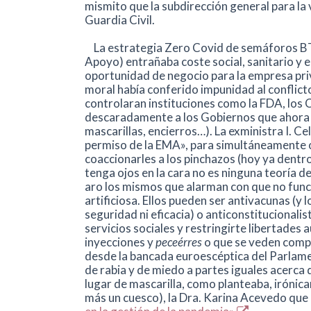
mismito que la subdirección general para la 
Guardia Civil.
La estrategia Zero Covid de semáforos B
Apoyo) entrañaba coste social, sanitario y e
oportunidad de negocio para la empresa priva
moral había conferido impunidad al conflic
controlaran instituciones como la FDA, los
descaradamente a los Gobiernos que ahora s
mascarillas, encierros…). La exministra I. C
permiso de la EMA», para simultáneamente o
coaccionarles a los pinchazos (hoy ya dentro 
tenga ojos en la cara no es ninguna teoría de
aro los mismos que alarman con que no func
artificiosa. Ellos pueden ser antivacunas (y 
seguridad ni eficacia) o anticonstitucionali
servicios sociales y restringirte libertades 
inyecciones y
peceérres
o que se veden comp
desde la bancada euroescéptica del Parlame
de rabia y de miedo a partes iguales acerca de
lugar de mascarilla, como planteaba, iróni
más un cuesco), la Dra. Karina Acevedo que 