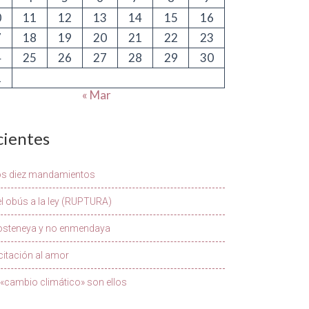
0
11
12
13
14
15
16
7
18
19
20
21
22
23
4
25
26
27
28
29
30
1
« Mar
cientes
os diez mandamientos
l obús a la ley (RUPTURA)
osteneya y no enmendaya
citación al amor
 «cambio climático» son ellos