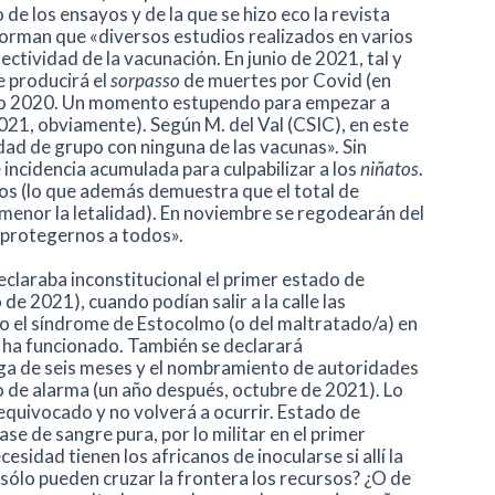
o de los ensayos y de la que se hizo eco la revista
forman que «diversos estudios realizados en varios
ctividad de la vacunación. En junio de 2021, tal y
 producirá el
sorpasso
de muertes por Covid (en
odo 2020. Un momento estupendo para empezar a
2021, obviamente). Según M. del Val (CSIC), en este
ad de grupo con ninguna de las vacunas». Sin
 incidencia acumulada para culpabilizar a los
niñatos
.
os (lo que además demuestra que el total de
enor la letalidad). En noviembre se regodearán del
 protegernos a todos».
eclaraba inconstitucional el primer estado de
de 2021), cuando podían salir a la calle las
do el síndrome de Estocolmo (o del maltratado/a) en
ue ha funcionado. También se declarará
rroga de seis meses y el nombramiento de autoridades
de alarma (un año después, octubre de 2021). Lo
equivocado y no volverá a ocurrir. Estado de
se de sangre pura, por lo militar en el primer
sidad tienen los africanos de inocularse si allí la
sólo pueden cruzar la frontera los recursos? ¿O de