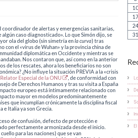
1
1
2
l coordinador de alertas y emergencias sanitarias,
 algún caso diagnosticado». Lo que Simón dijo, se
3
yor ola del globo (sin simetría en
la curva
) tras
o con el «virus de Wuhan» y la provincia china de
 inmunidad diplomática en Occidente y mientras se
mandaban. Nos contaron que, así como en la anterior
Re
ios de los rescates, ahora los beneficiarios no son
conómica? ¿No influye la situación PREVIA a la «crisis
Relator Especial de la ONU
, de conformidad con
L
nsejo de Derechos Humanos y tras su visita a España
l impacto europeo está íntimamente relacionado con
De
 Impacto mayor en modelos predominantemente
íses que incumplían crónicamente la disciplina fiscal
S
a e Italia ya son Grecia.
In
xceso de confusión, defecto de protección e
El
stado perfectamente armonizada desde el inicio.
cuello para las naciones) que se van