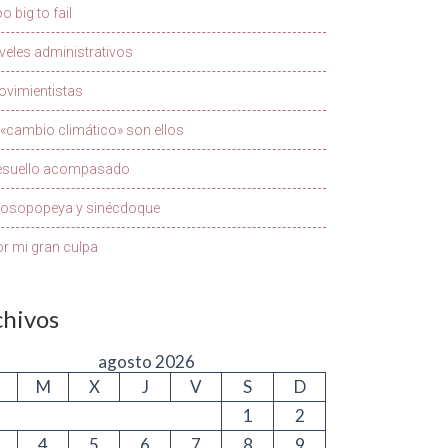
o big to fail
veles administrativos
vimientistas
 «cambio climático» son ellos
esuello acompasado
rosopopeya y sinécdoque
r mi gran culpa
chivos
agosto 2026
M
X
J
V
S
D
1
2
4
5
6
7
8
9