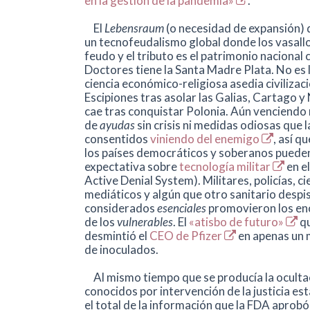
en la gestión de la pandemia»
.
El
Lebensraum
(o necesidad de expansión) 
un tecnofeudalismo global donde los vasall
feudo y el tributo es el patrimonio nacional 
Doctores tiene la Santa Madre Plata. No es 
ciencia económico-religiosa asedia civiliza
Escipiones tras asolar las Galias, Cartago
cae tras conquistar Polonia. Aún venciend
de
ayudas
sin crisis ni medidas odiosas que l
consentidos
viniendo del enemigo
, así q
los países democráticos y soberanos pueden 
expectativa sobre
tecnología militar
en el
Active Denial System). Militares, policías, cie
mediáticos y algún que otro sanitario despi
considerados
esenciales
promovieron los enci
de los
vulnerables
. El
«atisbo de futuro»
qu
desmintió el
CEO de Pfizer
en apenas un 
de inoculados.
Al mismo tiempo que se producía la oculta
conocidos por intervención de la justicia e
el total de la información que la FDA aprobó 