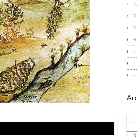
To
Ni
Mo
El
R
P
Po
Ar
L
3