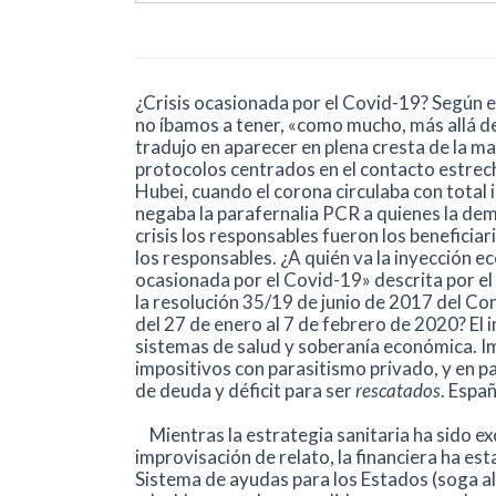
¿Crisis ocasionada por el Covid-19? Según e
no íbamos a tener, «como mucho, más allá de
tradujo en aparecer en plena cresta de la ma
protocolos centrados en el contacto estrech
Hubei, cuando el corona circulaba con total
negaba la parafernalia PCR a quienes la de
crisis los responsables fueron los beneficiar
los responsables. ¿A quién va la inyección e
ocasionada por el Covid-19» descrita por el
la resolución 35/19 de junio de 2017 del Co
del 27 de enero al 7 de febrero de 2020? E
sistemas de salud y soberanía económica.
impositivos con parasitismo privado, y en pa
de deuda y déficit para ser
rescatados
. Españ
Mientras la estrategia sanitaria ha sido e
improvisación de relato, la financiera ha e
Sistema de ayudas para los Estados (soga al 