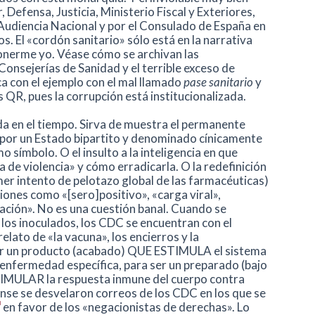
, Defensa, Justicia, Ministerio Fiscal y Exteriores,
a Audiencia Nacional y por el Consulado de España en
s. El «cordón sanitario» sólo está en la narrativa
ponerme yo. Véase cómo se archivan las
Consejerías de Sanidad y el terrible exceso de
a con el ejemplo con el mal llamado
pase sanitario
y
 QR, pues la corrupción está institucionalizada.
a en el tiempo. Sirva de muestra el permanente
por un Estado bipartito y denominado cínicamente
mo símbolo. O el insulto a la inteligencia en que
 de violencia» y cómo erradicarla. O la redefinición
r intento de pelotazo global de las farmacéuticas)
ciones como «[sero]positivo», «carga viral»,
ción». No es una cuestión banal. Cuando se
 los inoculados, los CDC se encuentran con el
elato de «la vacuna», los encierros y la
ser un producto (acabado) QUE ESTIMULA el sistema
enfermedad específica, para ser un preparado (bajo
TIMULAR la respuesta inmune del cuerpo contra
se se desvelaron correos de los CDC en los que se
en favor de los «negacionistas de derechas». Lo