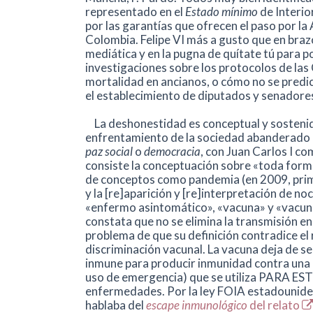
representado en el
Estado mínimo
de Interior
por las garantías que ofrecen el paso por l
Colombia. Felipe VI más a gusto que en brazo
mediática y en la pugna de quítate tú para 
investigaciones sobre los protocolos de las 
mortalidad en ancianos, o cómo no se predic
el establecimiento de diputados y senadores
La deshonestidad es conceptual y sostenid
enfrentamiento de la sociedad abanderado 
paz social
o
democracia
, con Juan Carlos I co
consiste la conceptuación sobre «toda forma
de conceptos como pandemia (en 2009, prime
y la [re]aparición y [re]interpretación de no
«enfermo asintomático», «vacuna» y «vacuna
constata que no se elimina la transmisión en
problema de que su definición contradice el r
discriminación vacunal. La vacuna deja de 
inmune para producir inmunidad contra una 
uso de emergencia) que se utiliza PARA ES
enfermedades. Por la ley FOIA estadouniden
hablaba del
escape inmunológico
del relato