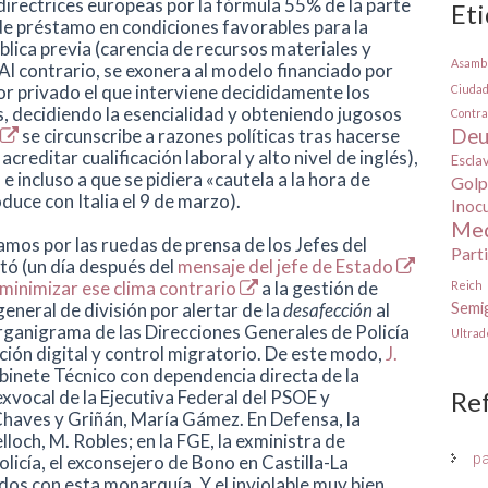
rectrices europeas por la fórmula 55% de la parte
Et
 préstamo en condiciones favorables para la
blica previa (carencia de recursos materiales y
Asamb
Al contrario, se exonera al modelo financiado por
or privado el que interviene decididamente los
Ciuda
, decidiendo la esencialidad y obteniendo jugosos
Contra
se circunscribe a razones políticas tras hacerse
Deu
creditar cualificación laboral y alto nivel de inglés),
Escla
 incluso a que se pidiera «cautela a la hora de
Golp
duce con Italia el 9 de marzo).
Inoc
Med
amos por las ruedas de prensa de los Jefes del
Part
tó (un día después del
mensaje del jefe de Estado
minimizar ese clima contrario
a la gestión de
Reich
eneral de división por alertar de la
desafección
al
Semig
 organigrama de las Direcciones Generales de Policía
Ultra
ción digital y control migratorio. De este modo,
J.
abinete Técnico con dependencia directa de la
exvocal de la Ejecutiva Federal del PSOE y
Re
haves y Griñán, María Gámez. En Defensa, la
loch, M. Robles; en la FGE, la exministra de
p
Policía, el exconsejero de Bono en Castilla-La
dos con esta monarquía. Y el inviolable muy bien