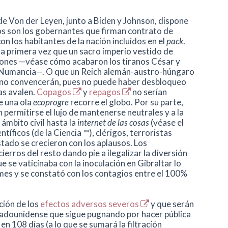
de Von der Leyen, junto a Biden y Johnson, dispone
os son los gobernantes que firman contrato de
con los habitantes de la nación incluidos en el
pack
.
la primera vez que un sacro imperio vestido de
ciones —véase cómo acabaron los tiranos César y
 y Numancia—. O que un Reich alemán-austro-húngaro
o no convencerán, pues no puede haber desbloqueo
as avalen.
Copagos
y
repagos
no serían
ue una ola
ecoprogre
recorre el globo. Por su parte,
permitirse el lujo de mantenerse neutrales y a la
 ámbito civil hasta la
internet de las cosas
(véase el
ntíficos (de la Ciencia ™), clérigos, terroristas
stado se crecieron con los aplausos. Los
erros del resto dando pie a ilegalizar la diversión
e se vaticinaba con la inoculación en Gibraltar lo
mes y se constató con los contagios entre el 100%
ción de los
efectos adversos severos
y que serán
stadounidense que sigue pugnando por hacer pública
en 108 días (a lo que se sumará la filtración