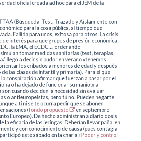
verdad oficial creada ad hoc para el JEM de la
TTAA (Búsqueda, Test, Trazado y Aislamiento con
conómico para la cosa pública, al tiempo que
da. Fallida para unos, exitosa para otros. La crisis
to de interés para que grupos de presión económica
 CDC, la EMA, el ECDC…, ordenando
imulan tomar medidas sanitarias (test, terapias,
elaá llegó a decir sin pudor en verano «tenemos
rientar los cribados a menores de edad y después
de las clases de infantil y primaria). Para el que
 la conspiración afirmar que fuerzan a pasar por el
iona o ha dejado de funcionar su maniobra
lo son cuando deciden la necesidad sin evaluar
stas o antieuropeístas, pero tú no. Pueden negarte
aunque a ti ni se te ocurra pedir que se abonen
ensaciones (
fondo propuesto
en septiembre
nto Europeo). De hecho administran a diario dosis
 la eficacia de las jeringas. Deberían llevar pañal en
camente y con conocimiento de causa (pues contagia
participó este sábado en la charla
«Poder y control