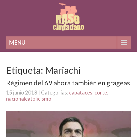
MENU
Etiqueta: Mariachi
Régimen del 69 ahora también en grageas
15 junio 2018
| Categorías:
capataces
,
corte
,
nacionalcatolicismo