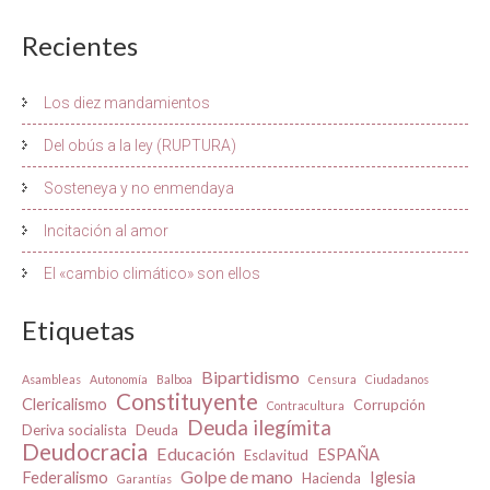
Recientes
Los diez mandamientos
Del obús a la ley (RUPTURA)
Sosteneya y no enmendaya
Incitación al amor
El «cambio climático» son ellos
Etiquetas
Bipartidismo
Asambleas
Autonomía
Balboa
Censura
Ciudadanos
Constituyente
Clericalismo
Corrupción
Contracultura
Deuda ilegímita
Deriva socialista
Deuda
Deudocracia
Educación
ESPAÑA
Esclavitud
Golpe de mano
Federalismo
Iglesia
Hacienda
Garantías