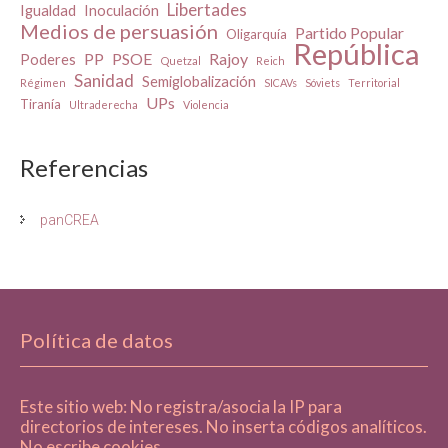
Libertades
Igualdad
Inoculación
Medios de persuasión
Partido Popular
Oligarquía
República
PP
PSOE
Rajoy
Poderes
Quetzal
Reich
Sanidad
Semiglobalización
Régimen
SICAVs
Sóviets
Territorial
UPs
Tiranía
Ultraderecha
Violencia
Referencias
panCREA
Política de datos
Este sitio web: No registra/asocia la IP para
directorios de intereses. No inserta códigos analíticos.
No escribe cookies.