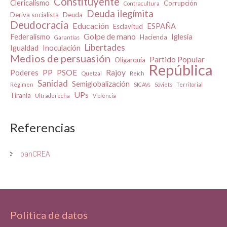
Constituyente
Clericalismo
Corrupción
Contracultura
Deuda ilegímita
Deriva socialista
Deuda
Deudocracia
Educación
ESPAÑA
Esclavitud
Golpe de mano
Federalismo
Iglesia
Hacienda
Garantías
Libertades
Igualdad
Inoculación
Medios de persuasión
Partido Popular
Oligarquía
República
PP
PSOE
Rajoy
Poderes
Quetzal
Reich
Sanidad
Semiglobalización
Régimen
SICAVs
Sóviets
Territorial
UPs
Tiranía
Ultraderecha
Violencia
Referencias
panCREA
Política de datos