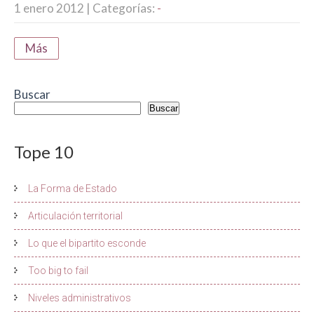
1 enero 2012
| Categorías:
-
Más
Buscar
Buscar
Tope 10
La Forma de Estado
Articulación territorial
Lo que el bipartito esconde
Too big to fail
Niveles administrativos