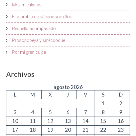
Movimientistas
El «cambio climático» son ellos
Resuello acompasado
Prosopopeya y sinécdoque
Por mi gran culpa
Archivos
agosto 2026
L
M
X
J
V
S
D
1
2
3
4
5
6
7
8
9
10
11
12
13
14
15
16
17
18
19
20
21
22
23