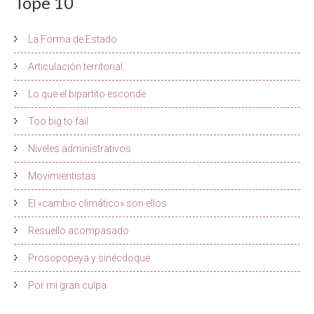
Tope 10
La Forma de Estado
Articulación territorial
Lo que el bipartito esconde
Too big to fail
Niveles administrativos
Movimientistas
El «cambio climático» son ellos
Resuello acompasado
Prosopopeya y sinécdoque
Por mi gran culpa