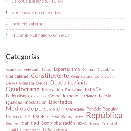
Del obús a la ley (RUPTURA)
Sosteneya y no enmendaya
Incitación al amor
El «cambio climático» son ellos
Categorías
Bipartidismo
Asambleas
Autonomía
Balboa
Censura
Ciudadanos
Constituyente
Clericalismo
Corrupción
Contracultura
Deuda ilegímita
Deriva socialista
Deuda
Deudocracia
Educación
ESPAÑA
Esclavitud
Golpe de mano
Federalismo
Iglesia
Hacienda
Garantías
Libertades
Igualdad
Inoculación
Medios de persuasión
Partido Popular
Oligarquía
República
PP
PSOE
Rajoy
Poderes
Quetzal
Reich
Sanidad
Semiglobalización
Régimen
SICAVs
Sóviets
Territorial
UPs
Tiranía
Ultraderecha
Violencia