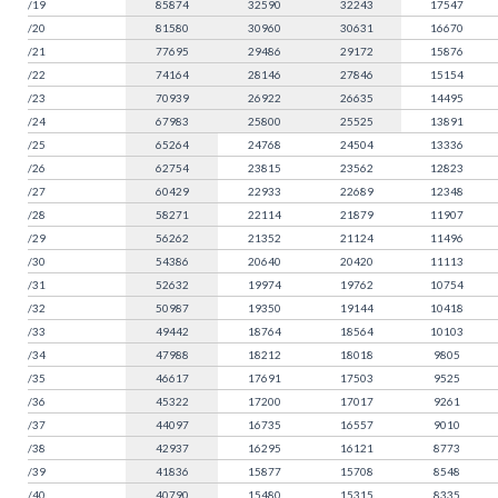
/19
85874
32590
32243
17547
/20
81580
30960
30631
16670
/21
77695
29486
29172
15876
/22
74164
28146
27846
15154
/23
70939
26922
26635
14495
/24
67983
25800
25525
13891
/25
65264
24768
24504
13336
/26
62754
23815
23562
12823
/27
60429
22933
22689
12348
/28
58271
22114
21879
11907
/29
56262
21352
21124
11496
/30
54386
20640
20420
11113
/31
52632
19974
19762
10754
/32
50987
19350
19144
10418
/33
49442
18764
18564
10103
/34
47988
18212
18018
9805
/35
46617
17691
17503
9525
/36
45322
17200
17017
9261
/37
44097
16735
16557
9010
/38
42937
16295
16121
8773
/39
41836
15877
15708
8548
/40
40790
15480
15315
8335