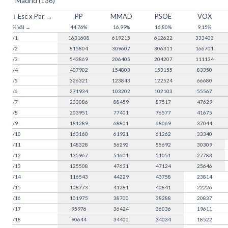
Madrid (136)
↓ Esc x Par →
PP
MMAD
PSOE
VOX
% Vál →
44,76%
16,99%
16,80%
9,15%
/1
1631608
619215
612622
333403
/2
815804
309607
306311
166701
/3
543869
206405
204207
111134
/4
407902
154803
153155
83350
/5
326321
123843
122524
66680
/6
271934
103202
102103
55567
/7
233086
88459
87517
47629
/8
203951
77401
76577
41675
/9
181289
68801
68069
37044
/10
163160
61921
61262
33340
/11
148328
56292
55692
30309
/12
135967
51601
51051
27783
/13
125508
47631
47124
25646
/14
116543
44229
43758
23814
/15
108773
41281
40841
22226
/16
101975
38700
38288
20837
/17
95976
36424
36036
19611
/18
90644
34400
34034
18522