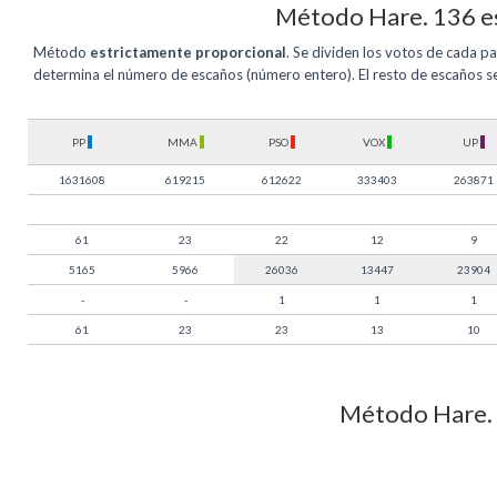
Método Hare. 136 es
Método
estrictamente proporcional
. Se dividen los votos de cada pa
determina el número de escaños (número entero). El resto de escaños s
PP
MMA
PSO
VOX
UP
1631608
619215
612622
333403
263871
61
23
22
12
9
5165
5966
26036
13447
23904
-
-
1
1
1
61
23
23
13
10
Método Hare. 1