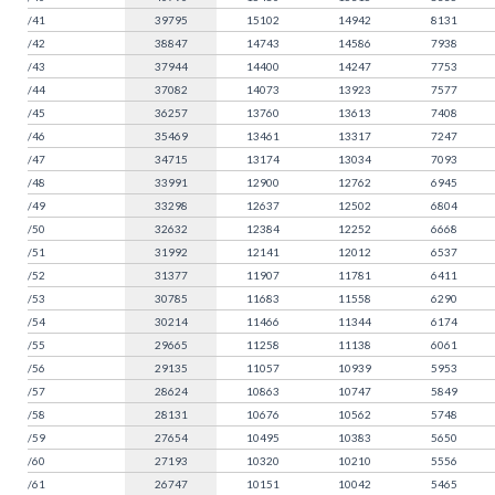
/41
39795
15102
14942
8131
/42
38847
14743
14586
7938
/43
37944
14400
14247
7753
/44
37082
14073
13923
7577
/45
36257
13760
13613
7408
/46
35469
13461
13317
7247
/47
34715
13174
13034
7093
/48
33991
12900
12762
6945
/49
33298
12637
12502
6804
/50
32632
12384
12252
6668
/51
31992
12141
12012
6537
/52
31377
11907
11781
6411
/53
30785
11683
11558
6290
/54
30214
11466
11344
6174
/55
29665
11258
11138
6061
/56
29135
11057
10939
5953
/57
28624
10863
10747
5849
/58
28131
10676
10562
5748
/59
27654
10495
10383
5650
/60
27193
10320
10210
5556
/61
26747
10151
10042
5465