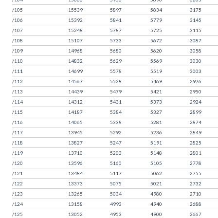
/105
15539
5897
5834
3175
/106
15392
5841
5779
3145
/107
15248
5787
5725
3115
/108
15107
5733
5672
3087
/109
14968
5680
5620
3058
/110
14832
5629
5569
3030
/111
14699
5578
5519
3003
/112
14567
5528
5469
2976
/113
14439
5479
5421
2950
/114
14312
5431
5373
2924
/115
14187
5384
5327
2899
/116
14065
5338
5281
2874
/117
13945
5292
5236
2849
/118
13827
5247
5191
2825
/119
13710
5203
5148
2801
/120
13596
5160
5105
2778
/121
13484
5117
5062
2755
/122
13373
5075
5021
2732
/123
13265
5034
4980
2710
/124
13158
4993
4940
2688
/125
13052
4953
4900
2667