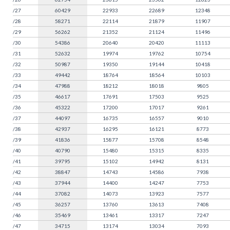
/27
60429
22933
22689
12348
/28
58271
22114
21879
11907
/29
56262
21352
21124
11496
/30
54386
20640
20420
11113
/31
52632
19974
19762
10754
/32
50987
19350
19144
10418
/33
49442
18764
18564
10103
/34
47988
18212
18018
9805
/35
46617
17691
17503
9525
/36
45322
17200
17017
9261
/37
44097
16735
16557
9010
/38
42937
16295
16121
8773
/39
41836
15877
15708
8548
/40
40790
15480
15315
8335
/41
39795
15102
14942
8131
/42
38847
14743
14586
7938
/43
37944
14400
14247
7753
/44
37082
14073
13923
7577
/45
36257
13760
13613
7408
/46
35469
13461
13317
7247
/47
34715
13174
13034
7093