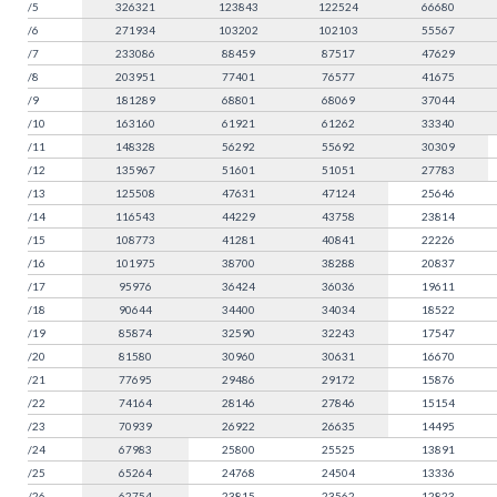
/5
326321
123843
122524
66680
/6
271934
103202
102103
55567
/7
233086
88459
87517
47629
/8
203951
77401
76577
41675
/9
181289
68801
68069
37044
/10
163160
61921
61262
33340
/11
148328
56292
55692
30309
/12
135967
51601
51051
27783
/13
125508
47631
47124
25646
/14
116543
44229
43758
23814
/15
108773
41281
40841
22226
/16
101975
38700
38288
20837
/17
95976
36424
36036
19611
/18
90644
34400
34034
18522
/19
85874
32590
32243
17547
/20
81580
30960
30631
16670
/21
77695
29486
29172
15876
/22
74164
28146
27846
15154
/23
70939
26922
26635
14495
/24
67983
25800
25525
13891
/25
65264
24768
24504
13336
/26
62754
23815
23562
12823