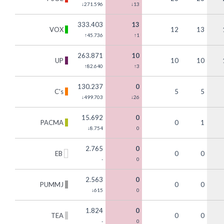
↓271.596
↓13
333.403
13
VOX
12
13
↑45.736
↑1
263.871
10
UP
10
10
↑82.640
↑3
130.237
0
C's
5
5
↓499.703
↓26
15.692
0
PACMA
0
1
↓8.754
0
2.765
0
EB
0
0
-
0
2.563
0
PUMMJ
0
0
↓615
0
1.824
0
TEA
0
0
-
0