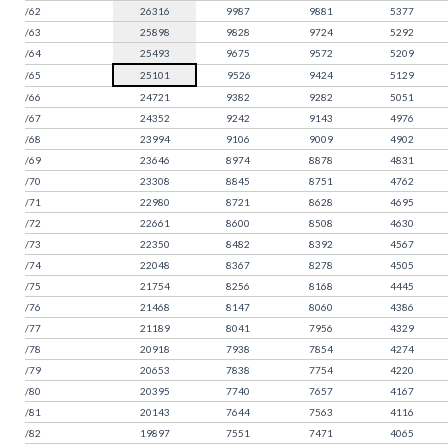
/62
26316
9987
9881
5377
/63
25898
9828
9724
5292
/64
25493
9675
9572
5209
/65
25101
9526
9424
5129
/66
24721
9382
9282
5051
/67
24352
9242
9143
4976
/68
23994
9106
9009
4902
/69
23646
8974
8878
4831
/70
23308
8845
8751
4762
/71
22980
8721
8628
4695
/72
22661
8600
8508
4630
/73
22350
8482
8392
4567
/74
22048
8367
8278
4505
/75
21754
8256
8168
4445
/76
21468
8147
8060
4386
/77
21189
8041
7956
4329
/78
20918
7938
7854
4274
/79
20653
7838
7754
4220
/80
20395
7740
7657
4167
/81
20143
7644
7563
4116
/82
19897
7551
7471
4065