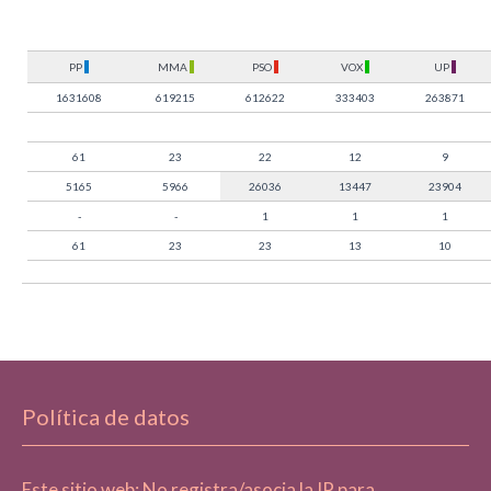
PP
MMA
PSO
VOX
UP
1631608
619215
612622
333403
263871
61
23
22
12
9
5165
5966
26036
13447
23904
-
-
1
1
1
61
23
23
13
10
Política de datos
Este sitio web: No registra/asocia la IP para