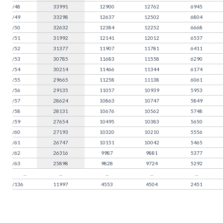
/48
33991
12900
12762
6945
/49
33298
12637
12502
6804
/50
32632
12384
12252
6668
/51
31992
12141
12012
6537
/52
31377
11907
11781
6411
/53
30785
11683
11558
6290
/54
30214
11466
11344
6174
/55
29665
11258
11138
6061
/56
29135
11057
10939
5953
/57
28624
10863
10747
5849
/58
28131
10676
10562
5748
/59
27654
10495
10383
5650
/60
27193
10320
10210
5556
/61
26747
10151
10042
5465
/62
26316
9987
9881
5377
/63
25898
9828
9724
5292
...
...
...
...
...
/136
11997
4553
4504
2451