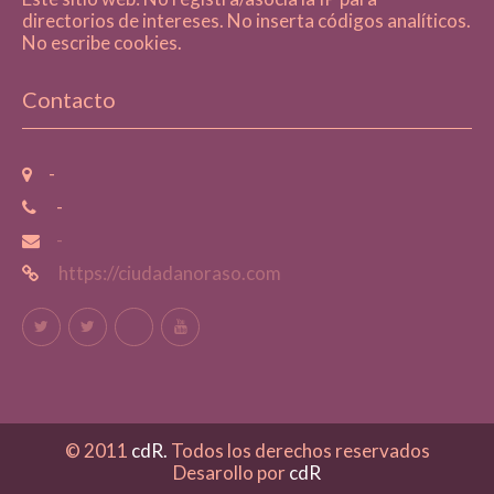
directorios de intereses. No inserta códigos analíticos.
No escribe cookies.
Contacto
-
-
-
https://ciudadanoraso.com
© 2011
cdR.
Todos los derechos reservados
Desarollo por
cdR