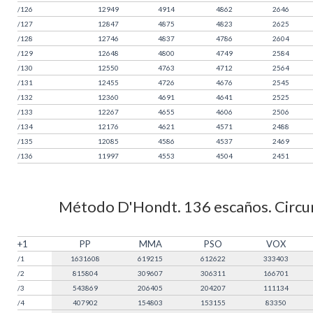
/126
12949
4914
4862
2646
/127
12847
4875
4823
2625
/128
12746
4837
4786
2604
/129
12648
4800
4749
2584
/130
12550
4763
4712
2564
/131
12455
4726
4676
2545
/132
12360
4691
4641
2525
/133
12267
4655
4606
2506
/134
12176
4621
4571
2488
/135
12085
4586
4537
2469
/136
11997
4553
4504
2451
Método D'Hondt. 136 escaños. Circuns
+1
PP
MMA
PSO
VOX
/1
1631608
619215
612622
333403
/2
815804
309607
306311
166701
/3
543869
206405
204207
111134
/4
407902
154803
153155
83350