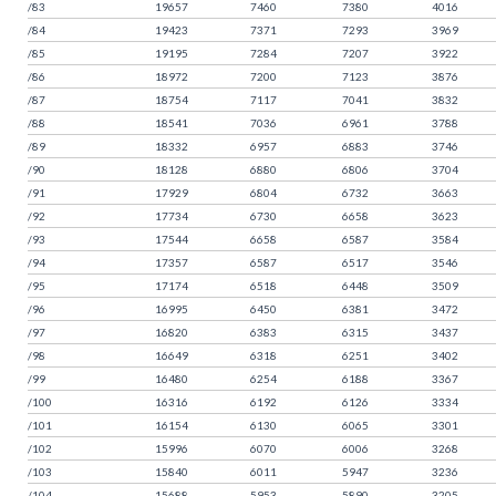
/83
19657
7460
7380
4016
/84
19423
7371
7293
3969
/85
19195
7284
7207
3922
/86
18972
7200
7123
3876
/87
18754
7117
7041
3832
/88
18541
7036
6961
3788
/89
18332
6957
6883
3746
/90
18128
6880
6806
3704
/91
17929
6804
6732
3663
/92
17734
6730
6658
3623
/93
17544
6658
6587
3584
/94
17357
6587
6517
3546
/95
17174
6518
6448
3509
/96
16995
6450
6381
3472
/97
16820
6383
6315
3437
/98
16649
6318
6251
3402
/99
16480
6254
6188
3367
/100
16316
6192
6126
3334
/101
16154
6130
6065
3301
/102
15996
6070
6006
3268
/103
15840
6011
5947
3236
/104
15688
5953
5890
3205